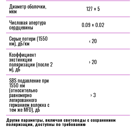
Диаметр оболочки,
127 ± 5
мкм
Числовая апертура
0.09 ± 0.02
сердцевины
Серые потери (1550
‹ 20
нм), дБ/км
Коэффициент
экстинкции
› 20
поляризации (после 2
м), дБ
SBS подавление при
1550 нм
(относительно
равномерно
› 3
легированного
германием волокна с
тем же MFD), дБ
Другие параметры, включая световоды с сохранением
поляризации, доступны по требованию