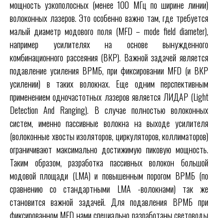
мощность узкополосных (менее 100 МГц по ширине линии)
волоконных лазеров. Это особенно важно там, где требуется
малый диаметр модового поля (MFD – mode field diameter),
например усилителях на основе вынужденного
комбинационного рассеяния (ВКР). Важной задачей является
подавление усиления ВРМБ, при фиксировании MFD (и ВКР
усилении) в таких волокнах. Еще одним перспективным
применением одночастотных лазеров является ЛИДАР (Light
Detection And Ranging). В случае полностью волоконных
систем, именно пассивные волокна на выходе усилителя
(волоконные хвосты изоляторов, циркуляторов, коллиматоров)
ограничивают максимально достижимую пиковую мощность.
Таким образом, разработка пассивных волокон большой
модовой площади (LMA) и повышенным порогом ВРМБ (по
сравнению со стандартными LMA -волокнами) так же
становится важной задачей. Для подавления ВРМБ при
фиксированном MFD нами специально разработаны световоды