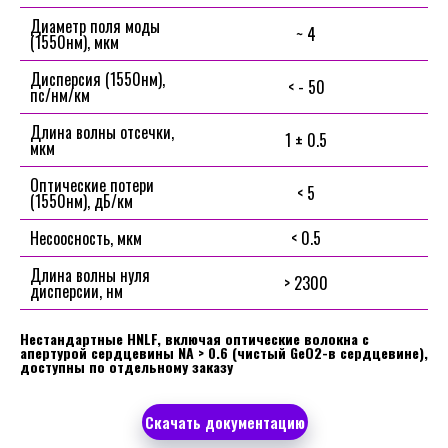
Диаметр поля моды
~ 4
(1550нм), мкм
Дисперсия (1550нм),
< - 50
пс/нм/км
Длина волны отсечки,
1 ± 0.5
мкм
Оптические потери
< 5
(1550нм), дБ/км
Несоосность, мкм
< 0.5
Длина волны нуля
> 2300
дисперсии, нм
Нестандартные HNLF, включая оптические волокна с
апертурой сердцевины NA > 0.6 (чистый GeO2-в сердцевине),
доступны по отдельному заказу
Скачать документацию