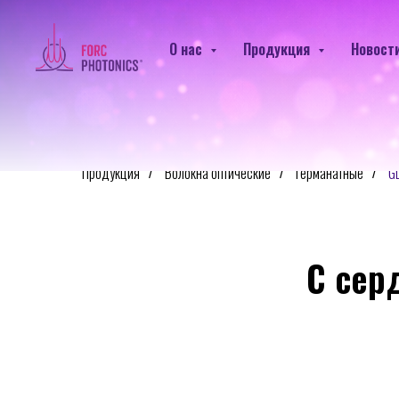
О нас
Продукция
Новост
Продукция
Волокна оптические
Германатные
G
/
/
/
C сер