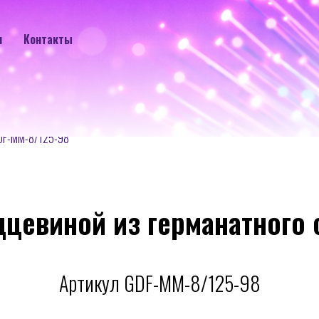
и
Контакты
DF-MM-8/125-98
дцевиной из германатного 
Артикул GDF-MM-8/125-98