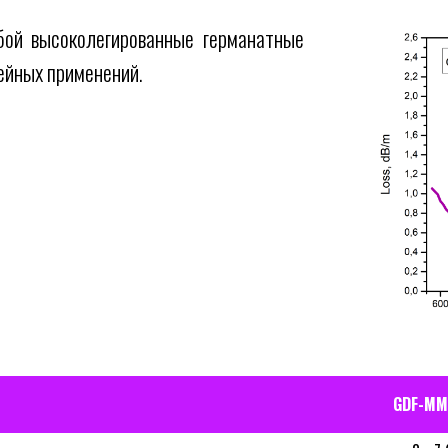
ой высоколегированные германатные
ейных применений.
GDF-MM