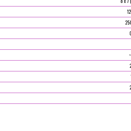
8 x 7
12
25
~