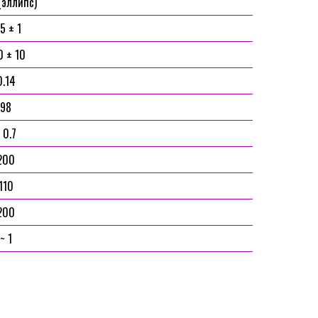
 (эллипс)
5 ± 1
0 ± 10
0.14
98
 0.7
200
110
200
~ 1