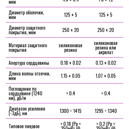
мкм
Диаметр оболочки,
125 ± 5
125 ± 5
мкм
Диаметр защитного
250 ± 20
250 ± 20
покрытия, мкм
силиконовая
Материал защитного
силиконовая
резина или
покрытия
резина
акрилат
Апертура сердцевины
0.18 ± 0.02
0.13 ± 0.02
Длина волны отсечки,
1.15 ± 0.05
1.07 ± 0.05
мкм
Поглощение по
сердцевине (1240
> 0.4
> 0.4
нм), дБ/м
Диапазон усиления
1300 ÷ 1415
1295 ÷ 1340
(-3дБ), нм
> 0.18 (Pp <
> 0.2 (Pp <
Типовое пиковое
350мВт @
350мВт @